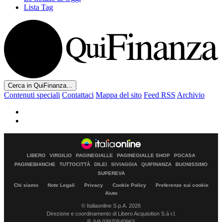
Lista Tag
Cerca in QuiFinanza...
Contenuti speciali
Contattaci
Mappa del sito
Feed RSS
Archivio
LIBERO
VIRGILIO
PAGINEGIALLE
PAGINEGIALLE SHOP
PGCASA
PAGINEBIANCHE
TUTTOCITTÀ
DILEI
SIVIAGGIA
QUIFINANZA
BUONISSIMO
SUPEREVA
Chi siamo
Note Legali
Privacy
Cookie Policy
Preferenze sui cookie
Aiuto
© Italiaonline S.p.A. 2026
Direzione e coordinamento di Libero Acquisition S.á r.l.
P. IVA 03970540963