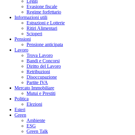
Leggi
Evasione fiscale
Regime forfettario
Informazioni utili
Estrazioni e Lotterie
Ritiri Alimentari
Scioperi
Pensioni
Pensione anticipata
Lavoro
Trova Lavoro
Bandi e Concorsi
Diritto del Lavoro
Retribuzioni
Disoccupazione
Partite IVA
Mercato Immobiliare
Mutui e Prestiti
Politica
Elezioni
Esteri
Green
Ambiente
ESG
Green Talk