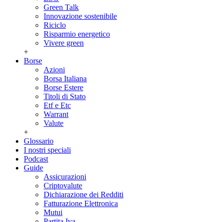
Green Talk
Innovazione sostenibile
Riciclo
Risparmio energetico
Vivere green
+
Borse
Azioni
Borsa Italiana
Borse Estere
Titoli di Stato
Etf e Etc
Warrant
Valute
+
Glossario
I nostri speciali
Podcast
Guide
Assicurazioni
Criptovalute
Dichiarazione dei Redditi
Fatturazione Elettronica
Mutui
Partita Iva