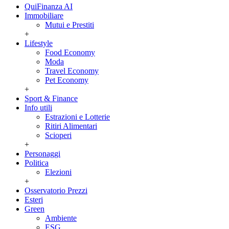
QuiFinanza AI
Immobiliare
Mutui e Prestiti
+
Lifestyle
Food Economy
Moda
Travel Economy
Pet Economy
+
Sport & Finance
Info utili
Estrazioni e Lotterie
Ritiri Alimentari
Scioperi
+
Personaggi
Politica
Elezioni
+
Osservatorio Prezzi
Esteri
Green
Ambiente
ESG