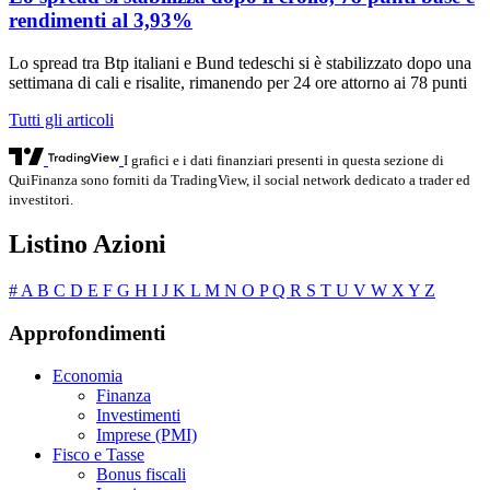
rendimenti al 3,93%
Lo spread tra Btp italiani e Bund tedeschi si è stabilizzato dopo una
settimana di cali e risalite, rimanendo per 24 ore attorno ai 78 punti
Tutti gli articoli
I grafici e i dati finanziari presenti in questa sezione di
QuiFinanza sono forniti da TradingView, il social network dedicato a trader ed
investitori.
Listino Azioni
#
A
B
C
D
E
F
G
H
I
J
K
L
M
N
O
P
Q
R
S
T
U
V
W
X
Y
Z
Approfondimenti
Economia
Finanza
Investimenti
Imprese (PMI)
Fisco e Tasse
Bonus fiscali