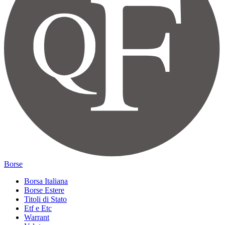
Borse
Borsa Italiana
Borse Estere
Titoli di Stato
Etf e Etc
Warrant