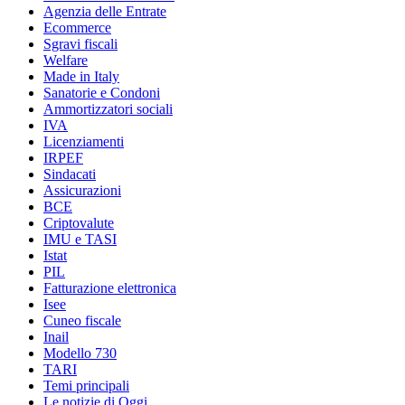
Agenzia delle Entrate
Ecommerce
Sgravi fiscali
Welfare
Made in Italy
Sanatorie e Condoni
Ammortizzatori sociali
IVA
Licenziamenti
IRPEF
Sindacati
Assicurazioni
BCE
Criptovalute
IMU e TASI
Istat
PIL
Fatturazione elettronica
Isee
Cuneo fiscale
Inail
Modello 730
TARI
Temi principali
Le notizie di Oggi