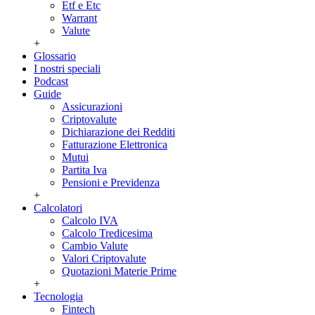
Etf e Etc
Warrant
Valute
+
Glossario
I nostri speciali
Podcast
Guide
Assicurazioni
Criptovalute
Dichiarazione dei Redditi
Fatturazione Elettronica
Mutui
Partita Iva
Pensioni e Previdenza
+
Calcolatori
Calcolo IVA
Calcolo Tredicesima
Cambio Valute
Valori Criptovalute
Quotazioni Materie Prime
+
Tecnologia
Fintech