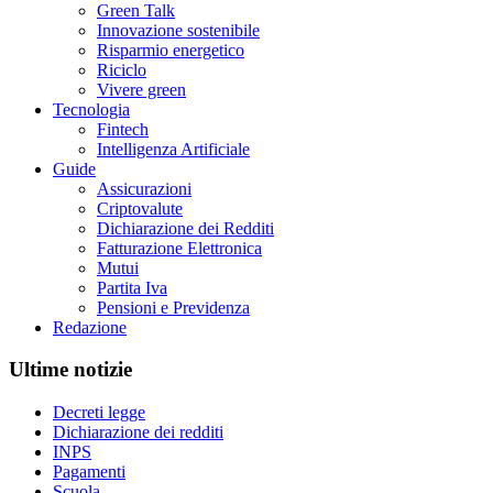
Green Talk
Innovazione sostenibile
Risparmio energetico
Riciclo
Vivere green
Tecnologia
Fintech
Intelligenza Artificiale
Guide
Assicurazioni
Criptovalute
Dichiarazione dei Redditi
Fatturazione Elettronica
Mutui
Partita Iva
Pensioni e Previdenza
Redazione
Ultime notizie
Decreti legge
Dichiarazione dei redditi
INPS
Pagamenti
Scuola