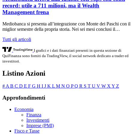
record: utile a 711 milioni, ma il Wealth
Management frena
Mediobanca si presenta all’integrazione con Monte dei Paschi con il
miglior semestre della propria storia. Nei sei mesi conclusi il…
Tutti gli articoli
I grafici e i dati finanziari presenti in questa sezione di
QuiFinanza sono forniti da TradingView, il social network dedicato a trader ed
investitori.
Listino Azioni
#
A
B
C
D
E
F
G
H
I
J
K
L
M
N
O
P
Q
R
S
T
U
V
W
X
Y
Z
Approfondimenti
Economia
Finanza
Investimenti
Imprese (PMI)
Fisco e Tasse