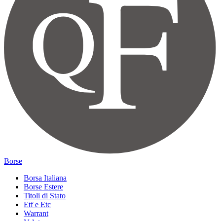
Borse
Borsa Italiana
Borse Estere
Titoli di Stato
Etf e Etc
Warrant