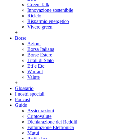
Green Talk
Innovazione sostenibile
Riciclo
Risparmio energetico
Vivere green
+
Borse
Azioni
Borsa Italiana
Borse Estere
Titoli di Stato
Etf e Etc
Warrant
Valute
+
Glossario
I nostri speciali
Podcast
Guide
Assicurazioni
Criptovalute
Dichiarazione dei Redditi
Fatturazione Elettronica
Mutui
Partita Iva