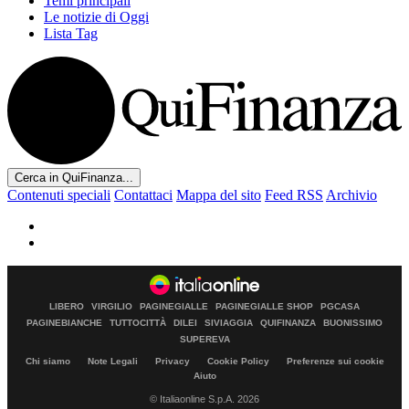
Temi principali
Le notizie di Oggi
Lista Tag
Cerca in QuiFinanza...
Contenuti speciali
Contattaci
Mappa del sito
Feed RSS
Archivio
LIBERO
VIRGILIO
PAGINEGIALLE
PAGINEGIALLE SHOP
PGCASA
PAGINEBIANCHE
TUTTOCITTÀ
DILEI
SIVIAGGIA
QUIFINANZA
BUONISSIMO
SUPEREVA
Chi siamo
Note Legali
Privacy
Cookie Policy
Preferenze sui cookie
Aiuto
© Italiaonline S.p.A. 2026