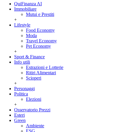
QuiFinanza AI
Immobiliare
Mutui e Prestiti
+
Lifestyle
Food Economy
Moda
Travel Economy
Pet Economy
+
Sport & Finance
Info utili
Estrazioni e Lotterie
Ritiri Alimentari
Scioperi
+
Personaggi
Politica
Elezioni
+
Osservatorio Prezzi
Esteri
Green
Ambiente
ESG