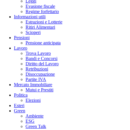
Leggi
Evasione fiscale
Regime forfettario
Informazioni utili
Estrazioni e Lotterie
Ritiri Alimentari
Scioperi
Pensioni
Pensione anticipata
Lavoro
Trova Lavoro
Bandi e Concorsi
Diritto del Lavoro
Retribuzioni
Disoccupazione
Partite IVA
Mercato Immobiliare
Mutui e Prestiti
Politica
Elezioni
Esteri
Green
Ambiente
ESG
Green Talk