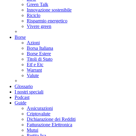
Green Talk
Innovazione sostenibile
Riciclo
Risparmio energetico
Vivere green
+
Borse
Azioni
Borsa Italiana
Borse Estere
Titoli di Stato
Etf e Etc
Warrant
Valute
+
Glossario
I nostri speciali
Podcast
Guide
Assicurazioni
Criptovalute
Dichiarazione dei Redditi
Fatturazione Elettronica
Mutui
Partita Iva