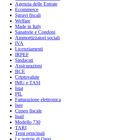
Agenzia delle Entrate
Ecommerce
Sgravi fiscali
Welfare
Made in Italy
Sanatorie e Condoni
Ammortizzatori sociali
IVA
Licenziamenti
IRPEF
Sindacati
Assicurazioni
BCE
Criptovalute
IMU e TASI
Istat
PIL
Fatturazione elettronica
Isee
Cuneo fiscale
Inail
Modello 730
TARI
Temi principali
Le notizie di Oggi