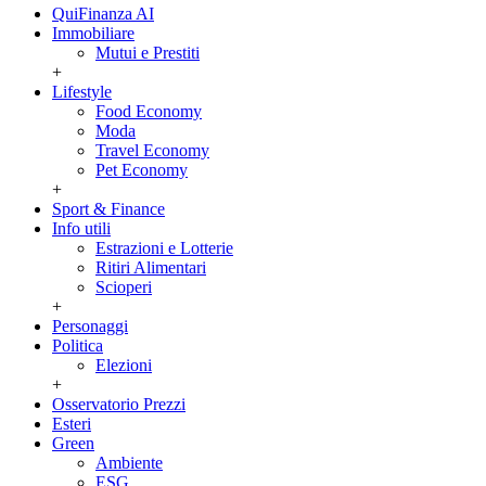
QuiFinanza AI
Immobiliare
Mutui e Prestiti
+
Lifestyle
Food Economy
Moda
Travel Economy
Pet Economy
+
Sport & Finance
Info utili
Estrazioni e Lotterie
Ritiri Alimentari
Scioperi
+
Personaggi
Politica
Elezioni
+
Osservatorio Prezzi
Esteri
Green
Ambiente
ESG