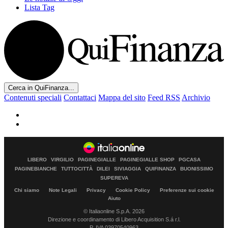
Lista Tag
Cerca in QuiFinanza...
Contenuti speciali
Contattaci
Mappa del sito
Feed RSS
Archivio
LIBERO
VIRGILIO
PAGINEGIALLE
PAGINEGIALLE SHOP
PGCASA
PAGINEBIANCHE
TUTTOCITTÀ
DILEI
SIVIAGGIA
QUIFINANZA
BUONISSIMO
SUPEREVA
Chi siamo
Note Legali
Privacy
Cookie Policy
Preferenze sui cookie
Aiuto
© Italiaonline S.p.A. 2026
Direzione e coordinamento di Libero Acquisition S.á r.l.
P. IVA 03970540963