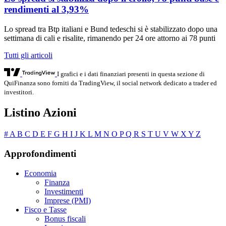
rendimenti al 3,93%
Lo spread tra Btp italiani e Bund tedeschi si è stabilizzato dopo una
settimana di cali e risalite, rimanendo per 24 ore attorno ai 78 punti
Tutti gli articoli
I grafici e i dati finanziari presenti in questa sezione di
QuiFinanza sono forniti da TradingView, il social network dedicato a trader ed
investitori.
Listino Azioni
#
A
B
C
D
E
F
G
H
I
J
K
L
M
N
O
P
Q
R
S
T
U
V
W
X
Y
Z
Approfondimenti
Economia
Finanza
Investimenti
Imprese (PMI)
Fisco e Tasse
Bonus fiscali