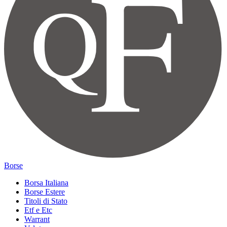
Borse
Borsa Italiana
Borse Estere
Titoli di Stato
Etf e Etc
Warrant