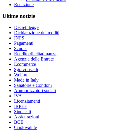
Redazione
Ultime notizie
Decreti legge
Dichiarazione dei redditi
INPS
Pagamenti
Scuola
Reddito di cittadinanza
Agenzia delle Entrate
Ecommerce
Sgravi fiscali
Welfare
Made in Italy
Sanatorie e Condoni
Ammortizzatori sociali
IVA
Licenziamenti
IRPEF
Sindacati
Assicurazioni
BCE
Criptovalute