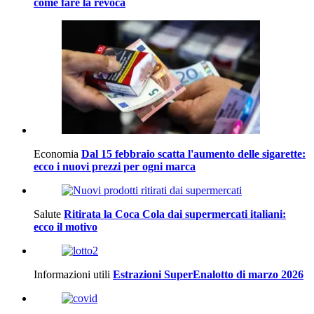
come fare la revoca
Economia
Dal 15 febbraio scatta l'aumento delle sigarette:
ecco i nuovi prezzi per ogni marca
Salute
Ritirata la Coca Cola dai supermercati italiani:
ecco il motivo
Informazioni utili
Estrazioni SuperEnalotto di marzo 2026