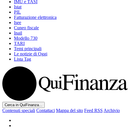
IMU e TASI
Istat
PIL
Fatturazione elettronica
Isee
Cuneo fiscale
Inail
Modello 730
TARI
Temi principali
Le notizie di Oggi
Lista Tag
Cerca in QuiFinanza...
Contenuti speciali
Contattaci
Mappa del sito
Feed RSS
Archivio