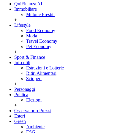
QuiFinanza AI
Immobiliare
Mutui e Prestiti
+
Lifestyle
Food Economy
Moda
Travel Economy
Pet Economy
+
Sport & Finance
Info utili
Estrazioni e Lotterie
Ritiri Alimentari
Scioperi
+
Personaggi
Politica
Elezioni
+
Osservatorio Prezzi
Esteri
Green
Ambiente
ESG