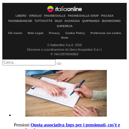
LIBERO
VIRGILIO
PAGINEGIALLE
PAGINEGIALLE SHOP
PGCASA
PAGINEBIANCHE
TUTTOCITTÀ
DILEI
SIVIAGGIA
QUIFINANZA
BUONISSIMO
SUPEREVA
Chi siamo
Note Legali
Privacy
Cookie Policy
Preferenze sui cookie
Aiuto
© Italiaonline S.p.A. 2026
Direzione e coordinamento di Libero Acquisition S.á r.l.
P. IVA 03970540963
Pensioni
Quota associativa Inps per i pensionati, cos'è e