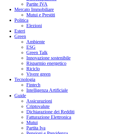
Partite IVA
Mercato Immobiliare
Mutui e Prestiti
Politica
Elezioni
Esteri
Green
Ambiente
ESG
Green Talk
Innovazione sostenibile
Risparmio energetico
Riciclo
Vivere green
Tecnologia
Fintech
Intelligenza Artificiale
Guide
Assicurazioni
Criptovalute
Dichiarazione dei Redditi
Fatturazione Elettronica
Mutui
Partita Iva
Pensioni e Previdenza