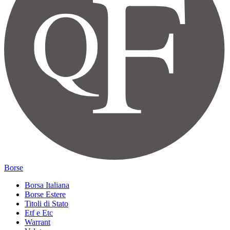
Borse
Borsa Italiana
Borse Estere
Titoli di Stato
Etf e Etc
Warrant