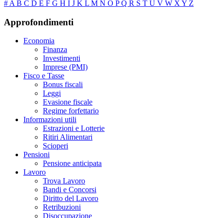
#
A
B
C
D
E
F
G
H
I
J
K
L
M
N
O
P
Q
R
S
T
U
V
W
X
Y
Z
Approfondimenti
Economia
Finanza
Investimenti
Imprese (PMI)
Fisco e Tasse
Bonus fiscali
Leggi
Evasione fiscale
Regime forfettario
Informazioni utili
Estrazioni e Lotterie
Ritiri Alimentari
Scioperi
Pensioni
Pensione anticipata
Lavoro
Trova Lavoro
Bandi e Concorsi
Diritto del Lavoro
Retribuzioni
Disoccupazione