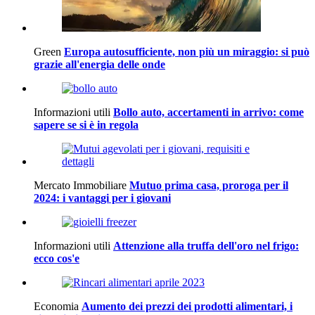
Green
Europa autosufficiente, non più un miraggio: si può
grazie all'energia delle onde
Informazioni utili
Bollo auto, accertamenti in arrivo: come
sapere se si è in regola
Mercato Immobiliare
Mutuo prima casa, proroga per il
2024: i vantaggi per i giovani
Informazioni utili
Attenzione alla truffa dell'oro nel frigo:
ecco cos'e
Economia
Aumento dei prezzi dei prodotti alimentari, i