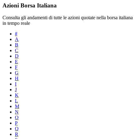
Azioni Borsa Italiana
Consulta gli andamenti di tutte le azioni quotate nella borsa italiana
in tempo reale
#
A
B
C
D
E
F
G
H
I
J
K
L
M
N
O
P
Q
R