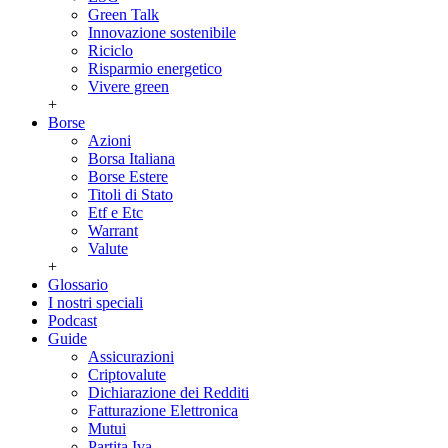
Green Talk
Innovazione sostenibile
Riciclo
Risparmio energetico
Vivere green
+
Borse
Azioni
Borsa Italiana
Borse Estere
Titoli di Stato
Etf e Etc
Warrant
Valute
+
Glossario
I nostri speciali
Podcast
Guide
Assicurazioni
Criptovalute
Dichiarazione dei Redditi
Fatturazione Elettronica
Mutui
Partita Iva