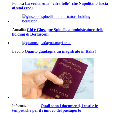
Politica
La verità sulla "cifra folle" che Napolitano lascia
ai suoi eredi
Attualità
Chi è Giuseppe Spinelli, amministratore delle
holding di Berlusconi
Lavoro
Quanto guadagna un magistrato in Italia?
Informazioni utili
Quali sono i documenti, i costi e le
tempistiche per il rinnovo del passaporto