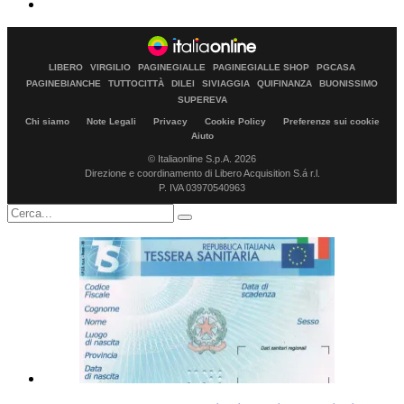
LIBERO
VIRGILIO
PAGINEGIALLE
PAGINEGIALLE SHOP
PGCASA
PAGINEBIANCHE
TUTTOCITTÀ
DILEI
SIVIAGGIA
QUIFINANZA
BUONISSIMO
SUPEREVA
Chi siamo
Note Legali
Privacy
Cookie Policy
Preferenze sui cookie
Aiuto
© Italiaonline S.p.A. 2026
Direzione e coordinamento di Libero Acquisition S.á r.l.
P. IVA 03970540963