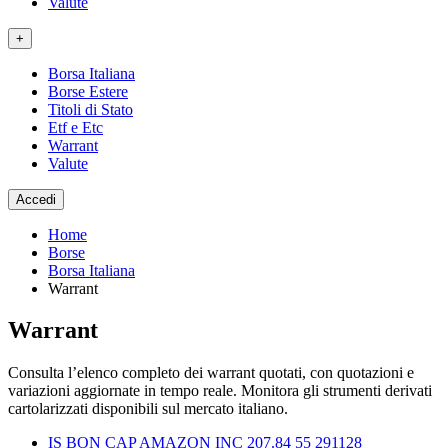
Valute
+
Borsa Italiana
Borse Estere
Titoli di Stato
Etf e Etc
Warrant
Valute
Accedi
Home
Borse
Borsa Italiana
Warrant
Warrant
Consulta l’elenco completo dei warrant quotati, con quotazioni e
variazioni aggiornate in tempo reale. Monitora gli strumenti derivati
cartolarizzati disponibili sul mercato italiano.
IS BON CAP AMAZON INC 207.84 55 291128