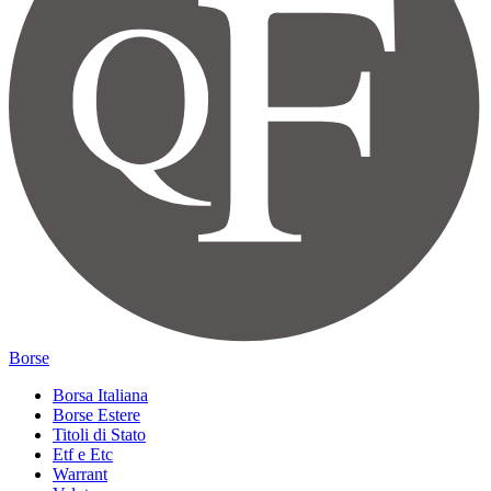
Borse
Borsa Italiana
Borse Estere
Titoli di Stato
Etf e Etc
Warrant