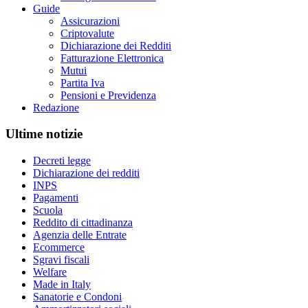
Guide
Assicurazioni
Criptovalute
Dichiarazione dei Redditi
Fatturazione Elettronica
Mutui
Partita Iva
Pensioni e Previdenza
Redazione
Ultime notizie
Decreti legge
Dichiarazione dei redditi
INPS
Pagamenti
Scuola
Reddito di cittadinanza
Agenzia delle Entrate
Ecommerce
Sgravi fiscali
Welfare
Made in Italy
Sanatorie e Condoni