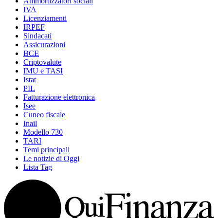
Ammortizzatori sociali
IVA
Licenziamenti
IRPEF
Sindacati
Assicurazioni
BCE
Criptovalute
IMU e TASI
Istat
PIL
Fatturazione elettronica
Isee
Cuneo fiscale
Inail
Modello 730
TARI
Temi principali
Le notizie di Oggi
Lista Tag