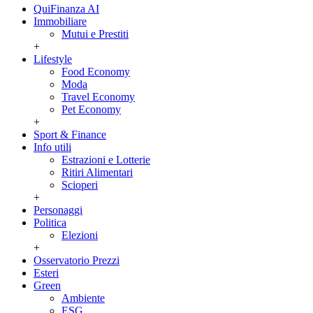
QuiFinanza AI
Immobiliare
Mutui e Prestiti
+
Lifestyle
Food Economy
Moda
Travel Economy
Pet Economy
+
Sport & Finance
Info utili
Estrazioni e Lotterie
Ritiri Alimentari
Scioperi
+
Personaggi
Politica
Elezioni
+
Osservatorio Prezzi
Esteri
Green
Ambiente
ESG