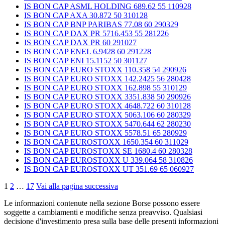
IS BON CAP ASML HOLDING 689.62 55 110928
IS BON CAP AXA 30.872 50 310128
IS BON CAP BNP PARIBAS 77.08 60 290329
IS BON CAP DAX PR 5716.453 55 281226
IS BON CAP DAX PR 60 291027
IS BON CAP ENEL 6.9428 60 291228
IS BON CAP ENI 15.1152 50 301127
IS BON CAP EURO STOXX 110.358 54 290926
IS BON CAP EURO STOXX 142.2425 56 280428
IS BON CAP EURO STOXX 162.898 55 310129
IS BON CAP EURO STOXX 3351.838 50 290926
IS BON CAP EURO STOXX 4648.722 60 310128
IS BON CAP EURO STOXX 5063.106 60 280329
IS BON CAP EURO STOXX 5470.644 62 280230
IS BON CAP EURO STOXX 5578.51 65 280929
IS BON CAP EUROSTOXX 1650.354 60 311029
IS BON CAP EUROSTOXX SE 1680.4 60 280328
IS BON CAP EUROSTOXX U 339.064 58 310826
IS BON CAP EUROSTOXX UT 351.69 65 060927
1
2
…
17
Vai alla pagina successiva
Le informazioni contenute nella sezione Borse possono essere
soggette a cambiamenti e modifiche senza preavviso. Qualsiasi
decisione d'investimento presa sulla base delle presenti informazioni