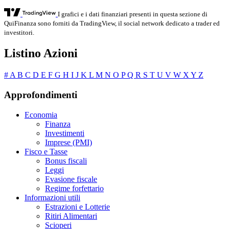
I grafici e i dati finanziari presenti in questa sezione di
QuiFinanza sono forniti da TradingView, il social network dedicato a trader ed
investitori.
Listino Azioni
#
A
B
C
D
E
F
G
H
I
J
K
L
M
N
O
P
Q
R
S
T
U
V
W
X
Y
Z
Approfondimenti
Economia
Finanza
Investimenti
Imprese (PMI)
Fisco e Tasse
Bonus fiscali
Leggi
Evasione fiscale
Regime forfettario
Informazioni utili
Estrazioni e Lotterie
Ritiri Alimentari
Scioperi