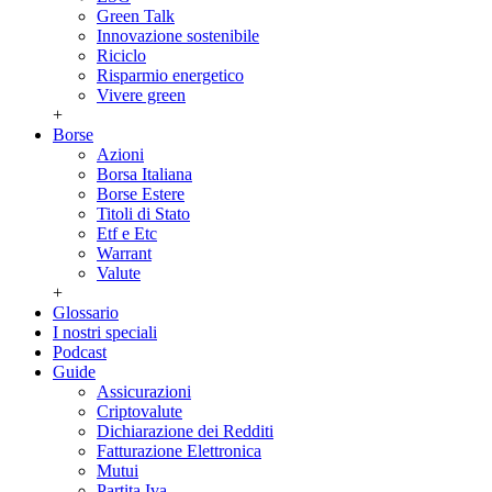
Green Talk
Innovazione sostenibile
Riciclo
Risparmio energetico
Vivere green
+
Borse
Azioni
Borsa Italiana
Borse Estere
Titoli di Stato
Etf e Etc
Warrant
Valute
+
Glossario
I nostri speciali
Podcast
Guide
Assicurazioni
Criptovalute
Dichiarazione dei Redditi
Fatturazione Elettronica
Mutui
Partita Iva