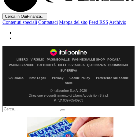
Cerca in QuiFinanza...
Contenuti speciali
Contattaci
Mappa del sito
Feed RSS
Archivio
LIBERO
VIRGILIO
PAGINEGIALLE
PAGINEGIALLE SHOP
PGCASA
PAGINEBIANCHE
TUTTOCITTÀ
DILEI
SIVIAGGIA
QUIFINANZA
BUONISSIMO
SUPEREVA
Chi siamo
Note Legali
Privacy
Cookie Policy
Preferenze sui cookie
Aiuto
© Italiaonline S.p.A. 2026
Direzione e coordinamento di Libero Acquisition S.á r.l.
P. IVA 03970540963