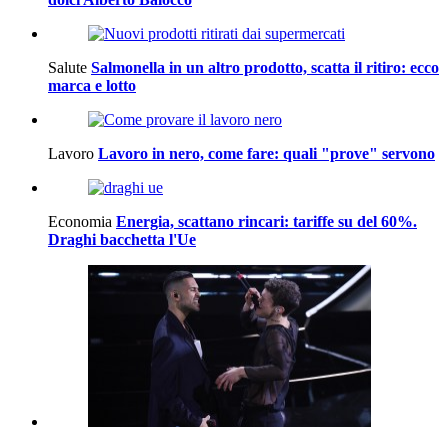
Salute
Salmonella in un altro prodotto, scatta il ritiro: ecco
marca e lotto
Lavoro
Lavoro in nero, come fare: quali "prove" servono
Economia
Energia, scattano rincari: tariffe su del 60%.
Draghi bacchetta l'Ue