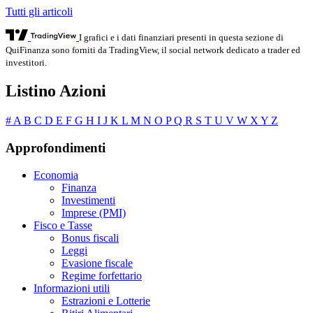
Tutti gli articoli
I grafici e i dati finanziari presenti in questa sezione di
QuiFinanza sono forniti da TradingView, il social network dedicato a trader ed
investitori.
Listino Azioni
#
A
B
C
D
E
F
G
H
I
J
K
L
M
N
O
P
Q
R
S
T
U
V
W
X
Y
Z
Approfondimenti
Economia
Finanza
Investimenti
Imprese (PMI)
Fisco e Tasse
Bonus fiscali
Leggi
Evasione fiscale
Regime forfettario
Informazioni utili
Estrazioni e Lotterie