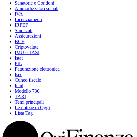
Sanatorie e Condoni
Ammortizzatori sociali
IVA
Licenziamenti
IRPEF
Sindacati
Assicurazioni
BCE
Criptovalute
IMU e TASI
Istat
PIL
Fatturazione elettronica
Isee
Cuneo fiscale
Inail
Modello 730
TARI
Temi principali
Le notizie di Oggi
Lista Tag