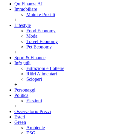
QuiFinanza AI
Immobiliare
Mutui e Prestiti
+
Lifestyle
Food Economy
Moda
Travel Economy
Pet Economy
+
Sport & Finance
Info utili
Estrazioni e Lotterie
Ritiri Alimentari
Scioperi
+
Personaggi
Politica
Elezioni
+
Osservatorio Prezzi
Esteri
Green
Ambiente
ESG