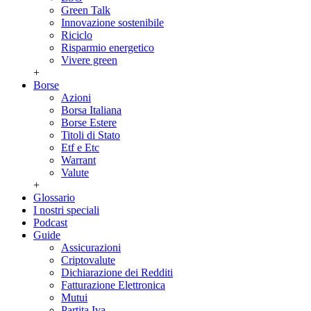
Green Talk
Innovazione sostenibile
Riciclo
Risparmio energetico
Vivere green
+
Borse
Azioni
Borsa Italiana
Borse Estere
Titoli di Stato
Etf e Etc
Warrant
Valute
+
Glossario
I nostri speciali
Podcast
Guide
Assicurazioni
Criptovalute
Dichiarazione dei Redditi
Fatturazione Elettronica
Mutui
Partita Iva