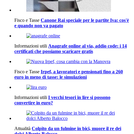
Fisco e Tasse
Canone Rai speciale per le partite Iva: cos'è
e quando non va pagato
Informazioni utili
Anagrafe online al via, addio code: i 14
certificati che possiamo scaricare gratis
Fisco e Tasse
Irpef, a lavoratori e pensionati fino a 260
euro in meno di tasse: le simulazioni
Informazioni utili
I vecchi tesori in lire si possono
convertire in euro?
Attualità
Colpito da un fulmine in bici, muore il re dei
dolci Alberto Balocco