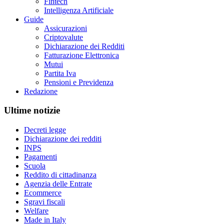
Fintech
Intelligenza Artificiale
Guide
Assicurazioni
Criptovalute
Dichiarazione dei Redditi
Fatturazione Elettronica
Mutui
Partita Iva
Pensioni e Previdenza
Redazione
Ultime notizie
Decreti legge
Dichiarazione dei redditi
INPS
Pagamenti
Scuola
Reddito di cittadinanza
Agenzia delle Entrate
Ecommerce
Sgravi fiscali
Welfare
Made in Italy