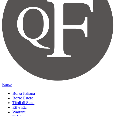
Borse
Borsa Italiana
Borse Estere
Titoli di Stato
Etf e Etc
Warrant