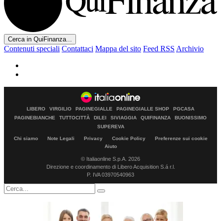
Cerca in QuiFinanza...
Contenuti speciali
Contattaci
Mappa del sito
Feed RSS
Archivio
LIBERO
VIRGILIO
PAGINEGIALLE
PAGINEGIALLE SHOP
PGCASA
PAGINEBIANCHE
TUTTOCITTÀ
DILEI
SIVIAGGIA
QUIFINANZA
BUONISSIMO
SUPEREVA
Chi siamo
Note Legali
Privacy
Cookie Policy
Preferenze sui cookie
Aiuto
© Italiaonline S.p.A. 2026
Direzione e coordinamento di Libero Acquisition S.á r.l.
P. IVA 03970540963