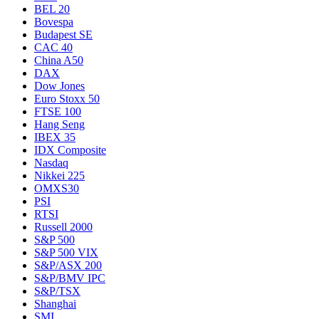
BEL 20
Bovespa
Budapest SE
CAC 40
China A50
DAX
Dow Jones
Euro Stoxx 50
FTSE 100
Hang Seng
IBEX 35
IDX Composite
Nasdaq
Nikkei 225
OMXS30
PSI
RTSI
Russell 2000
S&P 500
S&P 500 VIX
S&P/ASX 200
S&P/BMV IPC
S&P/TSX
Shanghai
SMI