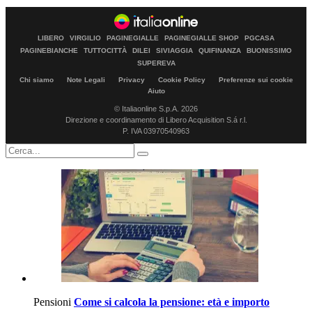
LIBERO
VIRGILIO
PAGINEGIALLE
PAGINEGIALLE SHOP
PGCASA
PAGINEBIANCHE
TUTTOCITTÀ
DILEI
SIVIAGGIA
QUIFINANZA
BUONISSIMO
SUPEREVA
Chi siamo
Note Legali
Privacy
Cookie Policy
Preferenze sui cookie
Aiuto
© Italiaonline S.p.A. 2026
Direzione e coordinamento di Libero Acquisition S.á r.l.
P. IVA 03970540963
Pensioni
Come si calcola la pensione: età e importo