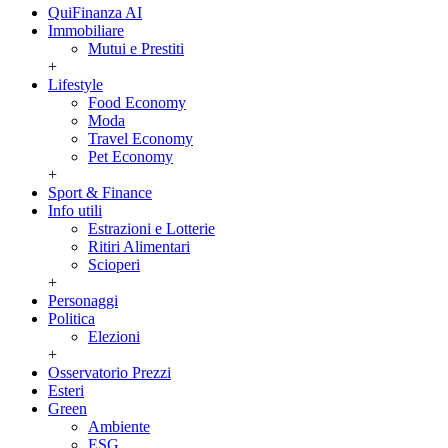
QuiFinanza AI
Immobiliare
Mutui e Prestiti
+
Lifestyle
Food Economy
Moda
Travel Economy
Pet Economy
+
Sport & Finance
Info utili
Estrazioni e Lotterie
Ritiri Alimentari
Scioperi
+
Personaggi
Politica
Elezioni
+
Osservatorio Prezzi
Esteri
Green
Ambiente
ESG