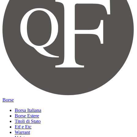
Borse
Borsa Italiana
Borse Estere
Titoli di Stato
Etf e Etc
Warrant