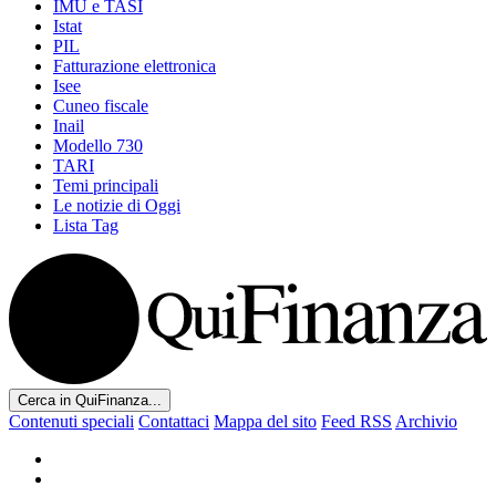
IMU e TASI
Istat
PIL
Fatturazione elettronica
Isee
Cuneo fiscale
Inail
Modello 730
TARI
Temi principali
Le notizie di Oggi
Lista Tag
Cerca in QuiFinanza...
Contenuti speciali
Contattaci
Mappa del sito
Feed RSS
Archivio