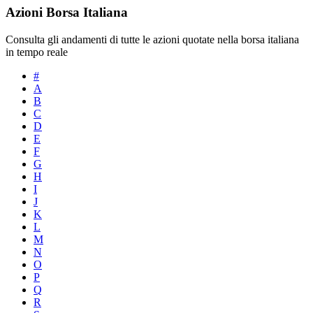
Azioni Borsa Italiana
Consulta gli andamenti di tutte le azioni quotate nella borsa italiana
in tempo reale
#
A
B
C
D
E
F
G
H
I
J
K
L
M
N
O
P
Q
R