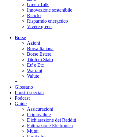
Green Talk
Innovazione sostenibile
Riciclo
Risparmio energetico
Vivere green
+
Borse
Azioni
Borsa Italiana
Borse Estere
Titoli di Stato
Etf e Etc
Warrant
Valute
+
Glossario
I nostri speciali
Podcast
Guide
Assicurazioni
Criptovalute
Dichiarazione dei Redditi
Fatturazione Elettronica
Mutui
Partita Iva