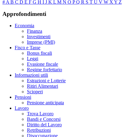
#
A
B
C
D
E
F
G
H
I
J
K
L
M
N
O
P
Q
R
S
T
U
V
W
X
Y
Z
Approfondimenti
Economia
Finanza
Investimenti
Imprese (PMI)
Fisco e Tasse
Bonus fiscali
Leggi
Evasione fiscale
Regime forfettario
Informazioni utili
Estrazioni e Lotterie
Ritiri Alimentari
Scioperi
Pensioni
Pensione anticipata
Lavoro
Trova Lavoro
Bandi e Concorsi
Diritto del Lavoro
Retribuzioni
Disoccupazione