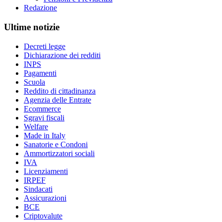
Redazione
Ultime notizie
Decreti legge
Dichiarazione dei redditi
INPS
Pagamenti
Scuola
Reddito di cittadinanza
Agenzia delle Entrate
Ecommerce
Sgravi fiscali
Welfare
Made in Italy
Sanatorie e Condoni
Ammortizzatori sociali
IVA
Licenziamenti
IRPEF
Sindacati
Assicurazioni
BCE
Criptovalute