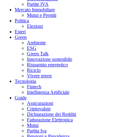
Partite IVA
Mercato Immobiliare
Mutui e Prestiti
Politica
Elezioni
Esteri
Green
Ambiente
ESG
Green Talk
Innovazione sostenibile
Risparmio energetico
Riciclo
Vivere green
Tecnologia
Fintech
Intelligenza Artificiale
Guide
Assicurazioni
Criptovalute
Dichiarazione dei Redditi
Fatturazione Elettronica
Mutui
Partita Iva
Pensioni e Previdenza