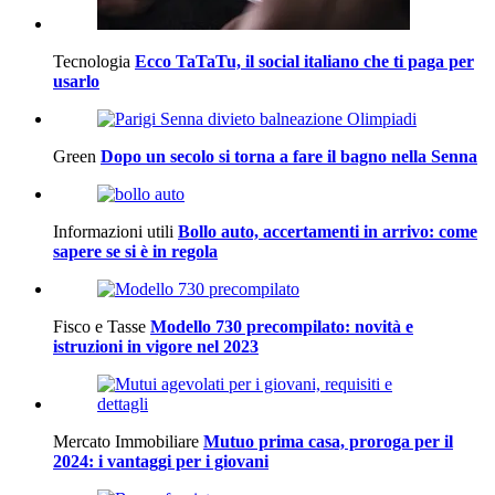
Tecnologia
Ecco TaTaTu, il social italiano che ti paga per
usarlo
Green
Dopo un secolo si torna a fare il bagno nella Senna
Informazioni utili
Bollo auto, accertamenti in arrivo: come
sapere se si è in regola
Fisco e Tasse
Modello 730 precompilato: novità e
istruzioni in vigore nel 2023
Mercato Immobiliare
Mutuo prima casa, proroga per il
2024: i vantaggi per i giovani