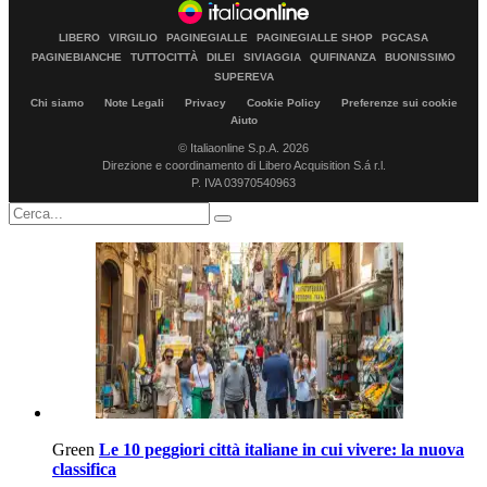
LIBERO
VIRGILIO
PAGINEGIALLE
PAGINEGIALLE SHOP
PGCASA
PAGINEBIANCHE
TUTTOCITTÀ
DILEI
SIVIAGGIA
QUIFINANZA
BUONISSIMO
SUPEREVA
Chi siamo
Note Legali
Privacy
Cookie Policy
Preferenze sui cookie
Aiuto
© Italiaonline S.p.A. 2026
Direzione e coordinamento di Libero Acquisition S.á r.l.
P. IVA 03970540963
Green
Le 10 peggiori città italiane in cui vivere: la nuova
classifica