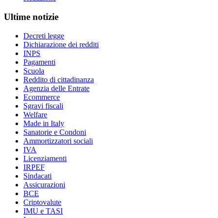
Ultime notizie
Decreti legge
Dichiarazione dei redditi
INPS
Pagamenti
Scuola
Reddito di cittadinanza
Agenzia delle Entrate
Ecommerce
Sgravi fiscali
Welfare
Made in Italy
Sanatorie e Condoni
Ammortizzatori sociali
IVA
Licenziamenti
IRPEF
Sindacati
Assicurazioni
BCE
Criptovalute
IMU e TASI