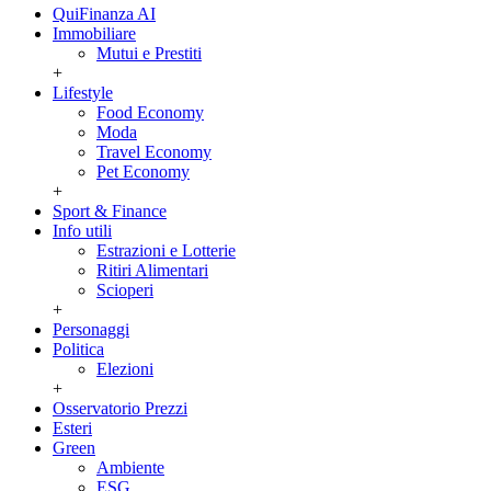
QuiFinanza AI
Immobiliare
Mutui e Prestiti
+
Lifestyle
Food Economy
Moda
Travel Economy
Pet Economy
+
Sport & Finance
Info utili
Estrazioni e Lotterie
Ritiri Alimentari
Scioperi
+
Personaggi
Politica
Elezioni
+
Osservatorio Prezzi
Esteri
Green
Ambiente
ESG