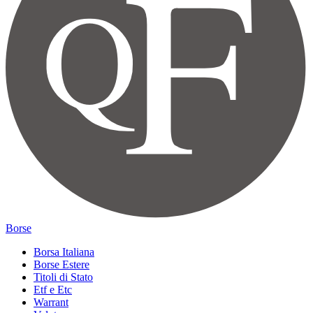
Borse
Borsa Italiana
Borse Estere
Titoli di Stato
Etf e Etc
Warrant