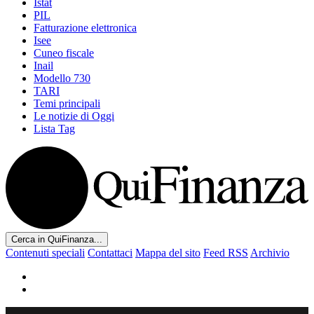
Istat
PIL
Fatturazione elettronica
Isee
Cuneo fiscale
Inail
Modello 730
TARI
Temi principali
Le notizie di Oggi
Lista Tag
Cerca in QuiFinanza...
Contenuti speciali
Contattaci
Mappa del sito
Feed RSS
Archivio