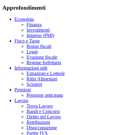
Approfondimenti
Economia
Finanza
Investimenti
Imprese (PMI)
Fisco e Tasse
Bonus fiscali
Leggi
Evasione fiscale
Regime forfettario
Informazioni utili
Estrazioni e Lotterie
Ritiri Alimentari
Scioperi
Pensioni
Pensione anticipata
Lavoro
Trova Lavoro
Bandi e Concorsi
Diritto del Lavoro
Retribuzioni
Disoccupazione
Partite IVA