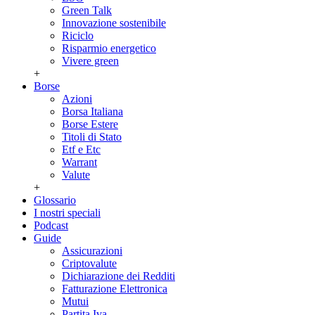
Green Talk
Innovazione sostenibile
Riciclo
Risparmio energetico
Vivere green
+
Borse
Azioni
Borsa Italiana
Borse Estere
Titoli di Stato
Etf e Etc
Warrant
Valute
+
Glossario
I nostri speciali
Podcast
Guide
Assicurazioni
Criptovalute
Dichiarazione dei Redditi
Fatturazione Elettronica
Mutui
Partita Iva