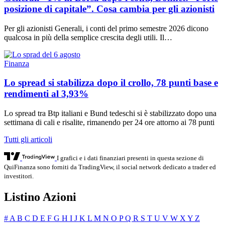
posizione di capitale”. Cosa cambia per gli azionisti
Per gli azionisti Generali, i conti del primo semestre 2026 dicono
qualcosa in più della semplice crescita degli utili. Il…
Finanza
Lo spread si stabilizza dopo il crollo, 78 punti base e
rendimenti al 3,93%
Lo spread tra Btp italiani e Bund tedeschi si è stabilizzato dopo una
settimana di cali e risalite, rimanendo per 24 ore attorno ai 78 punti
Tutti gli articoli
I grafici e i dati finanziari presenti in questa sezione di
QuiFinanza sono forniti da TradingView, il social network dedicato a trader ed
investitori.
Listino Azioni
#
A
B
C
D
E
F
G
H
I
J
K
L
M
N
O
P
Q
R
S
T
U
V
W
X
Y
Z