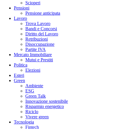
Scioperi
Pensioni
Pensione anticipata
Lavoro
Trova Lavoro
Bandi e Concorsi
Diritto del Lavoro
Retribuzioni
Disoccupazione
Partite IVA
Mercato Immobiliare
Mutui e Prestiti
Politica
Elezioni
Esteri
Green
Ambiente
ESG
Green Talk
Innovazione sostenibile
Risparmio energetico
Riciclo
Vivere green
Tecnologia
Fintech