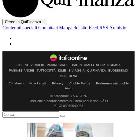
Cerca in QuiFinanza...
Contenuti speciali
Contattaci
Mappa del sito
Feed RSS
Archivio
LIBERO
VIRGILIO
PAGINEGIALLE
PAGINEGIALLE SHOP
PGCASA
PAGINEBIANCHE
TUTTOCITTÀ
DILEI
SIVIAGGIA
QUIFINANZA
BUONISSIMO
SUPEREVA
Chi siamo
Note Legali
Privacy
Cookie Policy
Preferenze sui cookie
Aiuto
© Italiaonline S.p.A. 2026
Direzione e coordinamento di Libero Acquisition S.á r.l.
P. IVA 03970540963