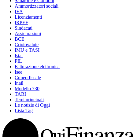
Sanatorie e Condoni
Ammortizzatori sociali
IVA
Licenziamenti
IRPEF
Sindacati
Assicurazioni
BCE
Criptovalute
IMU e TASI
Istat
PIL
Fatturazione elettronica
Isee
Cuneo fiscale
Inail
Modello 730
TARI
Temi principali
Le notizie di Oggi
Lista Tag