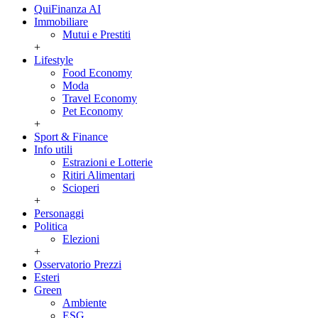
QuiFinanza AI
Immobiliare
Mutui e Prestiti
+
Lifestyle
Food Economy
Moda
Travel Economy
Pet Economy
+
Sport & Finance
Info utili
Estrazioni e Lotterie
Ritiri Alimentari
Scioperi
+
Personaggi
Politica
Elezioni
+
Osservatorio Prezzi
Esteri
Green
Ambiente
ESG