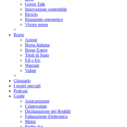
Green Talk
Innovazione sostenibile
Riciclo
Risparmio energetico
Vivere green
+
Borse
Azioni
Borsa Italiana
Borse Estere
Titoli di Stato
Etf e Etc
Warrant
Valute
+
Glossario
I nostri speciali
Podcast
Guide
Assicurazioni
Criptovalute
Dichiarazione dei Redditi
Fatturazione Elettronica
Mutui
Partita Iva