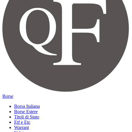
Borse
Borsa Italiana
Borse Estere
Titoli di Stato
Etf e Etc
Warrant