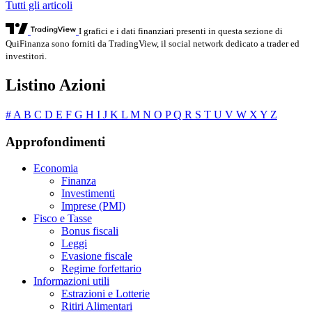
Tutti gli articoli
I grafici e i dati finanziari presenti in questa sezione di
QuiFinanza sono forniti da TradingView, il social network dedicato a trader ed
investitori.
Listino Azioni
#
A
B
C
D
E
F
G
H
I
J
K
L
M
N
O
P
Q
R
S
T
U
V
W
X
Y
Z
Approfondimenti
Economia
Finanza
Investimenti
Imprese (PMI)
Fisco e Tasse
Bonus fiscali
Leggi
Evasione fiscale
Regime forfettario
Informazioni utili
Estrazioni e Lotterie
Ritiri Alimentari