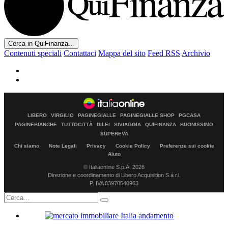
Cerca in QuiFinanza...
Contenuti speciali
Contattaci
Mappa del sito
Feed RSS
Archivio
LIBERO
VIRGILIO
PAGINEGIALLE
PAGINEGIALLE SHOP
PGCASA
PAGINEBIANCHE
TUTTOCITTÀ
DILEI
SIVIAGGIA
QUIFINANZA
BUONISSIMO
SUPEREVA
Chi siamo
Note Legali
Privacy
Cookie Policy
Preferenze sui cookie
Aiuto
© Italiaonline S.p.A. 2026
Direzione e coordinamento di Libero Acquisition S.á r.l.
P. IVA 03970540963