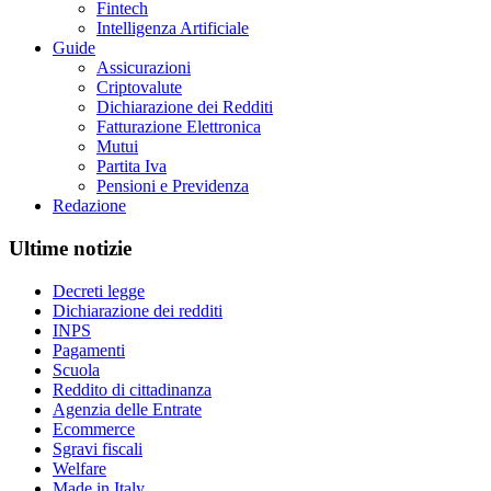
Fintech
Intelligenza Artificiale
Guide
Assicurazioni
Criptovalute
Dichiarazione dei Redditi
Fatturazione Elettronica
Mutui
Partita Iva
Pensioni e Previdenza
Redazione
Ultime notizie
Decreti legge
Dichiarazione dei redditi
INPS
Pagamenti
Scuola
Reddito di cittadinanza
Agenzia delle Entrate
Ecommerce
Sgravi fiscali
Welfare
Made in Italy