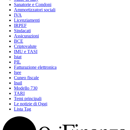
Sanatorie e Condoni
Ammortizzatori sociali
IVA
Licenziamenti
IRPEF
Sindacati
Assicurazioni
BCE
Criptovalute
IMU e TASI
Istat
PIL
Fatturazione elettronica
Isee
Cuneo fiscale
Inail
Modello 730
TARI
Temi principali
Le notizie di Oggi
Lista Tag