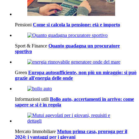
Pensioni
Come si calcola la pensione: età e importo
Sport & Finance
Quanto guadagna un procuratore
sportivo
Green
Europa autosufficiente, non più un miraggio: si può
grazie all'energia delle onde
Informazioni utili
Bollo auto, accertamenti in arrivo: come
sapere se si è in regola
Mercato Immobiliare
Mutuo prima casa, proroga per il
2024: i vantaggi per i giovani