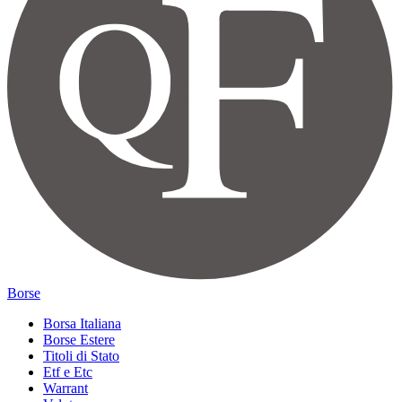
Borse
Borsa Italiana
Borse Estere
Titoli di Stato
Etf e Etc
Warrant