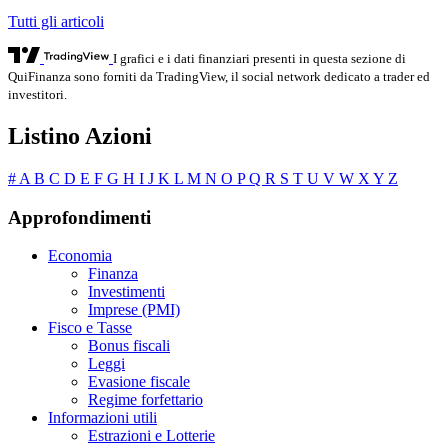
Tutti gli articoli
I grafici e i dati finanziari presenti in questa sezione di
QuiFinanza sono forniti da TradingView, il social network dedicato a trader ed
investitori.
Listino Azioni
#
A
B
C
D
E
F
G
H
I
J
K
L
M
N
O
P
Q
R
S
T
U
V
W
X
Y
Z
Approfondimenti
Economia
Finanza
Investimenti
Imprese (PMI)
Fisco e Tasse
Bonus fiscali
Leggi
Evasione fiscale
Regime forfettario
Informazioni utili
Estrazioni e Lotterie