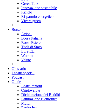
Green Talk
Innovazione sostenibile
Riciclo
Risparmio energetico
Vivere green
+
Borse
Azioni
Borsa Italiana
Borse Estere
Titoli di Stato
Etf e Etc
Warrant
Valute
+
Glossario
I nostri speciali
Podcast
Guide
Assicurazioni
Criptovalute
Dichiarazione dei Redditi
Fatturazione Elettronica
Mutui
Partita Iva