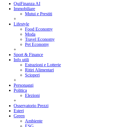
QuiFinanza AI
Immobiliare
Mutui e Prestiti
+
Lifestyle
Food Economy
Moda
Travel Economy
Pet Economy
+
Sport & Finance
Info utili
Estrazioni e Lotterie
Ritiri Alimentari
Scioperi
+
Personaggi
Politica
Elezioni
+
Osservatorio Prezzi
Esteri
Green
Ambiente
ESG