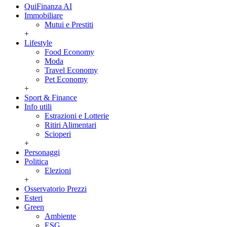
QuiFinanza AI
Immobiliare
Mutui e Prestiti
+
Lifestyle
Food Economy
Moda
Travel Economy
Pet Economy
+
Sport & Finance
Info utili
Estrazioni e Lotterie
Ritiri Alimentari
Scioperi
+
Personaggi
Politica
Elezioni
+
Osservatorio Prezzi
Esteri
Green
Ambiente
ESG