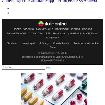
Contenuti speciali
Contattaci
Mappa del sito
Feed RSS
Archivio
LIBERO
VIRGILIO
PAGINEGIALLE
PAGINEGIALLE SHOP
PGCASA
PAGINEBIANCHE
TUTTOCITTÀ
DILEI
SIVIAGGIA
QUIFINANZA
BUONISSIMO
SUPEREVA
Chi siamo
Note Legali
Privacy
Cookie Policy
Preferenze sui cookie
Aiuto
© Italiaonline S.p.A. 2026
Direzione e coordinamento di Libero Acquisition S.á r.l.
P. IVA 03970540963