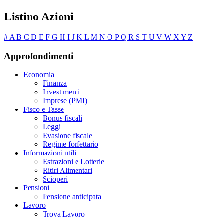
Listino Azioni
#
A
B
C
D
E
F
G
H
I
J
K
L
M
N
O
P
Q
R
S
T
U
V
W
X
Y
Z
Approfondimenti
Economia
Finanza
Investimenti
Imprese (PMI)
Fisco e Tasse
Bonus fiscali
Leggi
Evasione fiscale
Regime forfettario
Informazioni utili
Estrazioni e Lotterie
Ritiri Alimentari
Scioperi
Pensioni
Pensione anticipata
Lavoro
Trova Lavoro