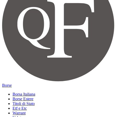
Borse
Borsa Italiana
Borse Estere
Titoli di Stato
Etf e Etc
Warrant