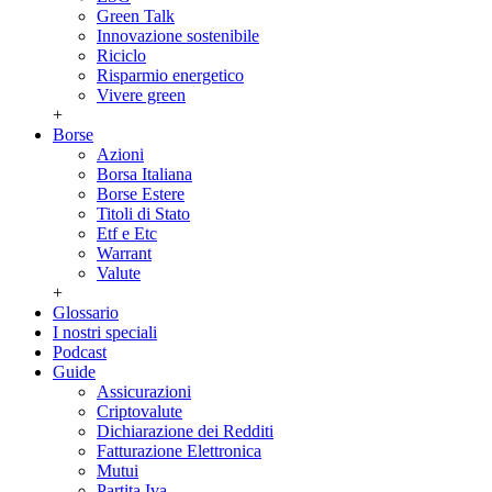
Green Talk
Innovazione sostenibile
Riciclo
Risparmio energetico
Vivere green
+
Borse
Azioni
Borsa Italiana
Borse Estere
Titoli di Stato
Etf e Etc
Warrant
Valute
+
Glossario
I nostri speciali
Podcast
Guide
Assicurazioni
Criptovalute
Dichiarazione dei Redditi
Fatturazione Elettronica
Mutui
Partita Iva