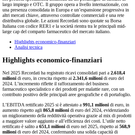
largo impiego e OTC. Il gruppo opera a livello internazionale, con
una presenza consolidata in Europa e un’espansione progressiva in
altri mercati chiave, attraverso controllate commerciali e una rete
distributiva globale. Le azioni Recordati sono quotate su Borsa
Italiana con codice RER1 e la società rientra tra le principali mid-
large cap del comparto farmaceutico del mercato italiano.
Highlights economico-finanziari
Analisi tecnica
Highlights economico-finanziari
Nel 2025 Recordati ha registrato ricavi consolidati pari a
2.618,4
milioni
di euro, in crescita rispetto ai
2.341,6 milioni
di euro del
2024. L’incremento riflette il rafforzamento del business
farmaceutico specialistico e dei prodotti per malattie rare, con un
contributo positivo delle principali aree geografiche e di portafoglio.
L’EBITDA rettificato 2025 si è attestato a
991,1 milioni
di euro, in
aumento rispetto agli
865,8 milioni
di euro del 2024, evidenziando
un miglioramento della redditività operativa grazie al mix di prodotti
a maggiore valore aggiunto e all’efficienza dei costi. L’utile netto
rettificato è salito a
651,1 milioni
di euro nel 2025, rispetto ai
568,9
milioni
di euro del 2024, confermando una solida capacità di