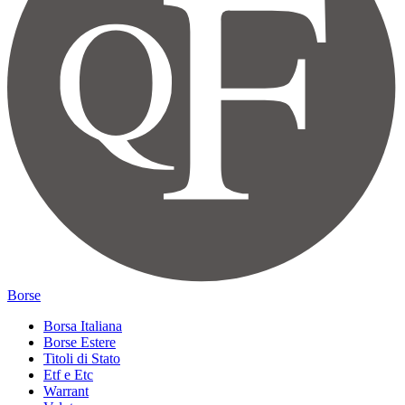
Borse
Borsa Italiana
Borse Estere
Titoli di Stato
Etf e Etc
Warrant