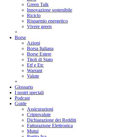
Green Talk
Innovazione sostenibile
Riciclo
Risparmio energetico
Vivere green
+
Borse
Azioni
Borsa Italiana
Borse Estere
Titoli di Stato
Etf e Etc
Warrant
Valute
+
Glossario
I nostri speciali
Podcast
Guide
Assicurazioni
Criptovalute
Dichiarazione dei Redditi
Fatturazione Elettronica
Mutui
Partita Iva