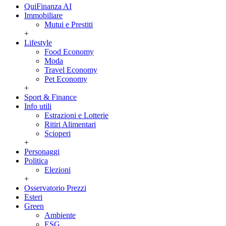
QuiFinanza AI
Immobiliare
Mutui e Prestiti
+
Lifestyle
Food Economy
Moda
Travel Economy
Pet Economy
+
Sport & Finance
Info utili
Estrazioni e Lotterie
Ritiri Alimentari
Scioperi
+
Personaggi
Politica
Elezioni
+
Osservatorio Prezzi
Esteri
Green
Ambiente
ESG