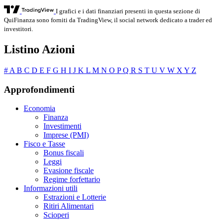
I grafici e i dati finanziari presenti in questa sezione di
QuiFinanza sono forniti da TradingView, il social network dedicato a trader ed
investitori.
Listino Azioni
#
A
B
C
D
E
F
G
H
I
J
K
L
M
N
O
P
Q
R
S
T
U
V
W
X
Y
Z
Approfondimenti
Economia
Finanza
Investimenti
Imprese (PMI)
Fisco e Tasse
Bonus fiscali
Leggi
Evasione fiscale
Regime forfettario
Informazioni utili
Estrazioni e Lotterie
Ritiri Alimentari
Scioperi