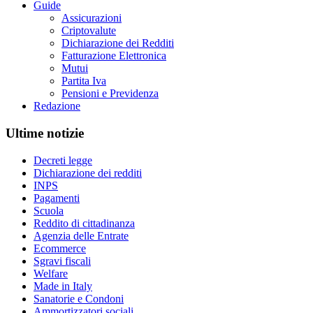
Guide
Assicurazioni
Criptovalute
Dichiarazione dei Redditi
Fatturazione Elettronica
Mutui
Partita Iva
Pensioni e Previdenza
Redazione
Ultime notizie
Decreti legge
Dichiarazione dei redditi
INPS
Pagamenti
Scuola
Reddito di cittadinanza
Agenzia delle Entrate
Ecommerce
Sgravi fiscali
Welfare
Made in Italy
Sanatorie e Condoni
Ammortizzatori sociali