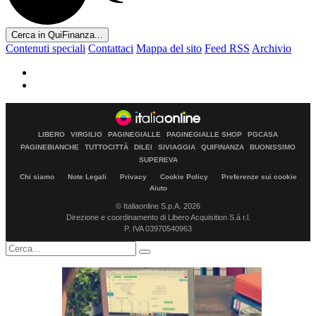
Cerca in QuiFinanza...
Contenuti speciali
Contattaci
Mappa del sito
Feed RSS
Archivio
LIBERO
VIRGILIO
PAGINEGIALLE
PAGINEGIALLE SHOP
PGCASA
PAGINEBIANCHE
TUTTOCITTÀ
DILEI
SIVIAGGIA
QUIFINANZA
BUONISSIMO
SUPEREVA
Chi siamo
Note Legali
Privacy
Cookie Policy
Preferenze sui cookie
Aiuto
© Italiaonline S.p.A. 2026
Direzione e coordinamento di Libero Acquisition S.á r.l.
P. IVA 03970540963