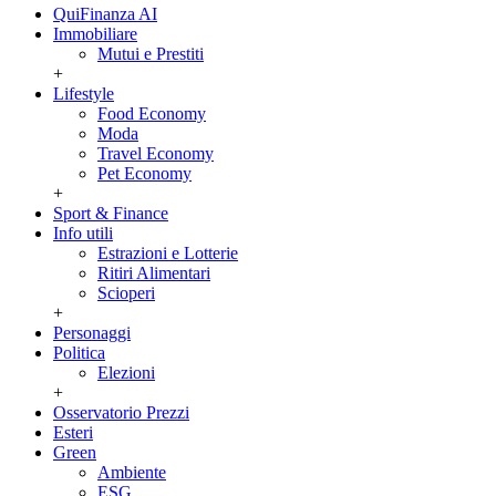
QuiFinanza AI
Immobiliare
Mutui e Prestiti
+
Lifestyle
Food Economy
Moda
Travel Economy
Pet Economy
+
Sport & Finance
Info utili
Estrazioni e Lotterie
Ritiri Alimentari
Scioperi
+
Personaggi
Politica
Elezioni
+
Osservatorio Prezzi
Esteri
Green
Ambiente
ESG