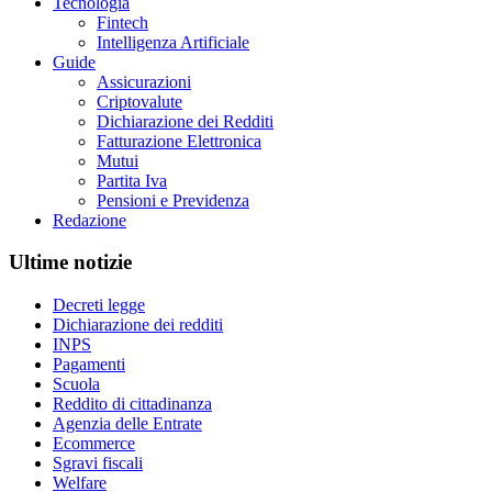
Tecnologia
Fintech
Intelligenza Artificiale
Guide
Assicurazioni
Criptovalute
Dichiarazione dei Redditi
Fatturazione Elettronica
Mutui
Partita Iva
Pensioni e Previdenza
Redazione
Ultime notizie
Decreti legge
Dichiarazione dei redditi
INPS
Pagamenti
Scuola
Reddito di cittadinanza
Agenzia delle Entrate
Ecommerce
Sgravi fiscali
Welfare