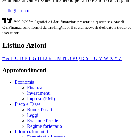
settimana di cali e risalite, rimanendo per 24 ore attorno ai 78 punti
Tutti gli articoli
I grafici e i dati finanziari presenti in questa sezione di
QuiFinanza sono forniti da TradingView, il social network dedicato a trader ed
investitori.
Listino Azioni
#
A
B
C
D
E
F
G
H
I
J
K
L
M
N
O
P
Q
R
S
T
U
V
W
X
Y
Z
Approfondimenti
Economia
Finanza
Investimenti
Imprese (PMI)
Fisco e Tasse
Bonus fiscali
Leggi
Evasione fiscale
Regime forfettario
Informazioni utili