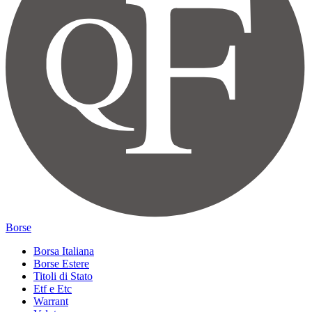
Borse
Borsa Italiana
Borse Estere
Titoli di Stato
Etf e Etc
Warrant