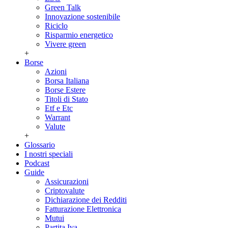
Green Talk
Innovazione sostenibile
Riciclo
Risparmio energetico
Vivere green
+
Borse
Azioni
Borsa Italiana
Borse Estere
Titoli di Stato
Etf e Etc
Warrant
Valute
+
Glossario
I nostri speciali
Podcast
Guide
Assicurazioni
Criptovalute
Dichiarazione dei Redditi
Fatturazione Elettronica
Mutui
Partita Iva