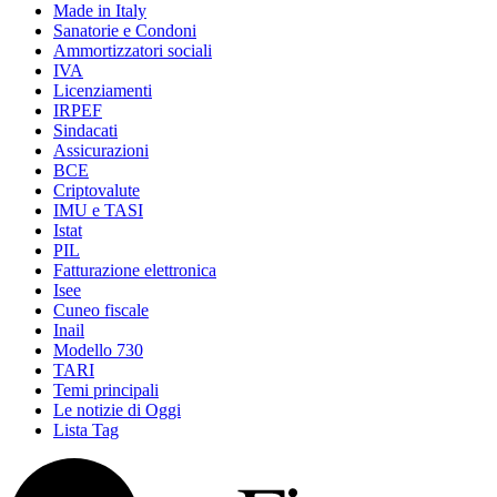
Made in Italy
Sanatorie e Condoni
Ammortizzatori sociali
IVA
Licenziamenti
IRPEF
Sindacati
Assicurazioni
BCE
Criptovalute
IMU e TASI
Istat
PIL
Fatturazione elettronica
Isee
Cuneo fiscale
Inail
Modello 730
TARI
Temi principali
Le notizie di Oggi
Lista Tag