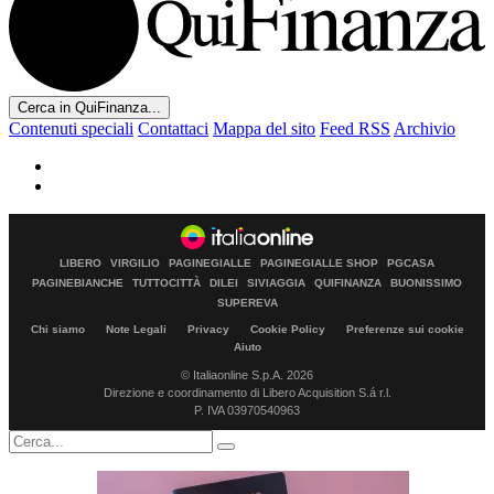
Cerca in QuiFinanza...
Contenuti speciali
Contattaci
Mappa del sito
Feed RSS
Archivio
LIBERO
VIRGILIO
PAGINEGIALLE
PAGINEGIALLE SHOP
PGCASA
PAGINEBIANCHE
TUTTOCITTÀ
DILEI
SIVIAGGIA
QUIFINANZA
BUONISSIMO
SUPEREVA
Chi siamo
Note Legali
Privacy
Cookie Policy
Preferenze sui cookie
Aiuto
© Italiaonline S.p.A. 2026
Direzione e coordinamento di Libero Acquisition S.á r.l.
P. IVA 03970540963