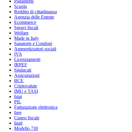
Pagamenti
Scuola
Reddito di cittadinanza
Agenzia delle Entrate
Ecommerce
Sgravi fiscali
Welfare
Made in Italy
Sanatorie e Condoni
Ammortizzatori sociali
IVA
Licenziamenti
IRPEF
Sindacati
Assicurazioni
BCE
Criptovalute
IMU e TASI
Istat
PIL
Fatturazione elettronica
Isee
Cuneo fiscale
Inail
Modello 730