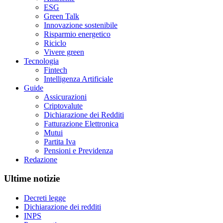
ESG
Green Talk
Innovazione sostenibile
Risparmio energetico
Riciclo
Vivere green
Tecnologia
Fintech
Intelligenza Artificiale
Guide
Assicurazioni
Criptovalute
Dichiarazione dei Redditi
Fatturazione Elettronica
Mutui
Partita Iva
Pensioni e Previdenza
Redazione
Ultime notizie
Decreti legge
Dichiarazione dei redditi
INPS