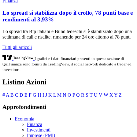
Finanza
Lo spread si stabilizza dopo il crollo, 78 punti base e
rendimenti al 3,93%
Lo spread tra Btp italiani e Bund tedeschi si è stabilizzato dopo una
settimana di cali e risalite, rimanendo per 24 ore attorno ai 78 punti
Tutti gli articoli
I grafici e i dati finanziari presenti in questa sezione di
QuiFinanza sono forniti da TradingView, il social network dedicato a trader ed
investitori.
Listino Azioni
#
A
B
C
D
E
F
G
H
I
J
K
L
M
N
O
P
Q
R
S
T
U
V
W
X
Y
Z
Approfondimenti
Economia
Finanza
Investimenti
Imprese (PMI)