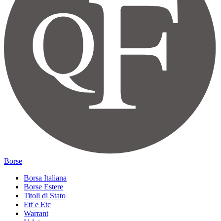
Borse
Borsa Italiana
Borse Estere
Titoli di Stato
Etf e Etc
Warrant