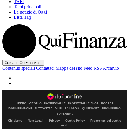
TARI
Temi principali
Le notizie di Oggi
Lista Tag
Cerca in QuiFinanza...
Contenuti speciali
Contattaci
Mappa del sito
Feed RSS
Archivio
LIBERO
VIRGILIO
PAGINEGIALLE
PAGINEGIALLE SHOP
PGCASA
PAGINEBIANCHE
TUTTOCITTÀ
DILEI
SIVIAGGIA
QUIFINANZA
BUONISSIMO
SUPEREVA
Chi siamo
Note Legali
Privacy
Cookie Policy
Preferenze sui cookie
Aiuto