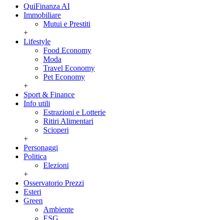
QuiFinanza AI
Immobiliare
Mutui e Prestiti
+
Lifestyle
Food Economy
Moda
Travel Economy
Pet Economy
+
Sport & Finance
Info utili
Estrazioni e Lotterie
Ritiri Alimentari
Scioperi
+
Personaggi
Politica
Elezioni
+
Osservatorio Prezzi
Esteri
Green
Ambiente
ESG