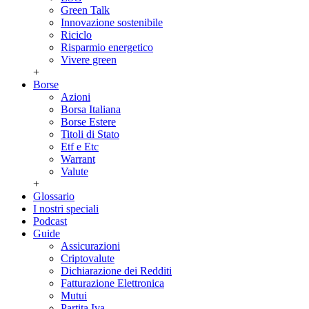
Green Talk
Innovazione sostenibile
Riciclo
Risparmio energetico
Vivere green
+
Borse
Azioni
Borsa Italiana
Borse Estere
Titoli di Stato
Etf e Etc
Warrant
Valute
+
Glossario
I nostri speciali
Podcast
Guide
Assicurazioni
Criptovalute
Dichiarazione dei Redditi
Fatturazione Elettronica
Mutui
Partita Iva